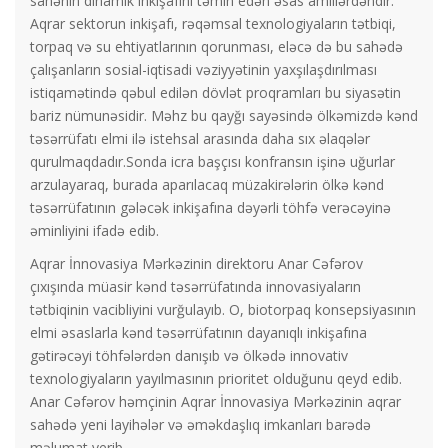
sahənin dinamik inkişafını təmin edən əsas amillərdəndir.
Aqrar sektorun inkişafı, rəqəmsal texnologiyaların tətbiqi,
torpaq və su ehtiyatlarının qorunması, eləcə də bu sahədə
çalışanların sosial-iqtisadi vəziyyətinin yaxşılaşdırılması
istiqamətində qəbul edilən dövlət proqramları bu siyasətin
bariz nümunəsidir. Məhz bu qayğı sayəsində ölkəmizdə kənd
təsərrüfatı elmi ilə istehsal arasında daha sıx əlaqələr
qurulmaqdadır.Sonda icra başçısı konfransın işinə uğurlar
arzulayaraq, burada aparılacaq müzakirələrin ölkə kənd
təsərrüfatının gələcək inkişafına dəyərli töhfə verəcəyinə
əminliyini ifadə edib.
Aqrar İnnovasiya Mərkəzinin direktoru Anar Cəfərov
çıxışında müasir kənd təsərrüfatında innovasiyaların
tətbiqinin vacibliyini vurğulayıb. O, biotorpaq konsepsiyasının
elmi əsaslarla kənd təsərrüfatının dayanıqlı inkişafına
gətirəcəyi töhfələrdən danışıb və ölkədə innovativ
texnologiyaların yayılmasının prioritet olduğunu qeyd edib.
Anar Cəfərov həmçinin Aqrar İnnovasiya Mərkəzinin aqrar
sahədə yeni layihələr və əməkdaşlıq imkanları barədə
məlumat verib.