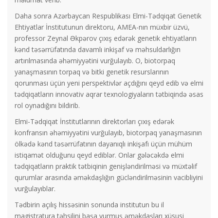
Daha sonra Azərbaycan Respublikası Elmi-Tədqiqat Genetik
Ehtiyatlar İnstitutunun direktoru, AMEA-nın müxbir üzvü,
professor Zeynal Əkpərov çıxış edərək genetik ehtiyatların
kənd təsərrüfatında davamlı inkişaf və məhsuldarlığın
artırılmasında əhəmiyyətini vurğulayıb. O, biotorpaq
yanaşmasının torpaq və bitki genetik resurslarının
qorunması üçün yeni perspektivlər açdığını qeyd edib və elmi
tədqiqatların innovativ aqrar texnologiyaların tətbiqində əsas
rol oynadığını bildirib.
Elmi-Tədqiqat İnstitutlarının direktorları çıxış edərək
konfransın əhəmiyyətini vurğulayıb, biotorpaq yanaşmasının
ölkədə kənd təsərrüfatının dayanıqlı inkişafı üçün mühüm
istiqamət olduğunu qeyd ediblər. Onlar gələcəkdə elmi
tədqiqatların praktik tətbiqinin genişləndirilməsi və müxtəlif
qurumlar arasında əməkdaşlığın gücləndirilməsinin vacibliyini
vurğulayıblar.
Tədbirin açılış hissəsinin sonunda institutun bu il
magistratura təhsilini başa vurmuş əməkdaşları xüsusi