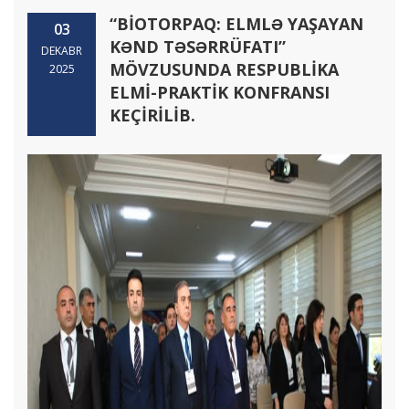
“BİOTORPAQ: ELMLƏ YAŞAYAN
03
KƏND TƏSƏRRÜFATI”
DEKABR
MÖVZUSUNDA RESPUBLİKA
2025
ELMİ-PRAKTİK KONFRANSI
KEÇİRİLİB.