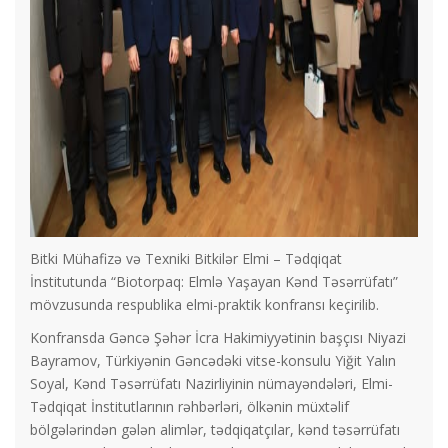
Bitki Mühafizə və Texniki Bitkilər Elmi – Tədqiqat
İnstitutunda “Biotorpaq: Elmlə Yaşayan Kənd Təsərrüfatı”
mövzusunda respublika elmi-praktik konfransı keçirilib.
Konfransda Gəncə Şəhər İcra Hakimiyyətinin başçısı Niyazi
Bayramov, Türkiyənin Gəncədəki vitse-konsulu Yiğit Yalın
Soyal, Kənd Təsərrüfatı Nazirliyinin nümayəndələri, Elmi-
Tədqiqat İnstitutlarının rəhbərləri, ölkənin müxtəlif
bölgələrindən gələn alimlər, tədqiqatçılar, kənd təsərrüfatı