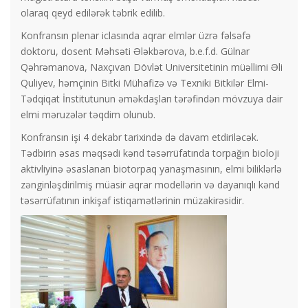
olaraq qeyd edilərək təbrik edilib.
Konfransın plenar iclasında aqrar elmlər üzrə fəlsəfə
doktoru, dosent Məhsəti Ələkbərova, b.e.f.d. Gülnar
Qəhrəmanova, Naxçıvan Dövlət Universitetinin müəllimi Əli
Quliyev, həmçinin Bitki Mühafizə və Texniki Bitkilər Elmi-
Tədqiqat İnstitutunun əməkdaşları tərəfindən mövzuya dair
elmi məruzələr təqdim olunub.
Konfransın işi 4 dekabr tarixində də davam etdiriləcək.
Tədbirin əsas məqsədi kənd təsərrüfatında torpağın bioloji
aktivliyinə əsaslanan biotorpaq yanaşmasının, elmi biliklərlə
zənginləşdirilmiş müasir aqrar modellərin və dayanıqlı kənd
təsərrüfatının inkişaf istiqamətlərinin müzakirəsidir.