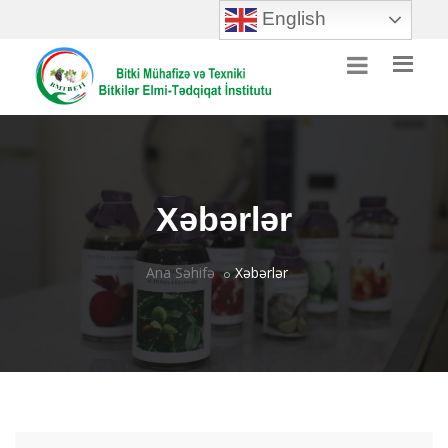
English
Xəbərlər
Ana Səhifə
Xəbərlər