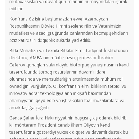
mütəxəssisləri və dövlət qurumlarının nümayəndələri iştirak
ediblər.
Konfrans öz işinə başlamazdan əvvəl Azərbaycan
Respublikasının Dövlət Himni səsləndirilib və Vətənimizin
müdafiəsi və azadlığı uğrunda canlarından keçmiş şəhidlərin
əziz xatirəsi 1 dəqiqəlik sükutla yad edilib.
Bitki Mühafizə və Texniki Bitkilər Elmi-Tədqiqat İnstitutunun
direktoru, AMEA-nın müxbir üzvü, professor İbrahim
Cəfərov qonaqları salamlayıb, biotorpaq yanaşmasının kənd
təsərrüfatında torpaq resurslarının davamlı idarə
olunmasında və məhsuldarlığın artırılmasında mühüm rol
oynadığını vurğulayıb. O, konfransın elmi biliklərin tətbiqi və
innovativ aqrar texnologiyaların inkişafı baxımından
əhəmiyyətini qeyd edib və iştirakçıları fəal müzakirələrə və
əməkdaşlığa çağırıb.
Gəncə Şəhər İcra Hakimiyyətinin başçısı çıxış edərək bildirib
ki, möhtərəm Prezident cənab İlham Əliyevin kənd
təsərrüfatına göstərdiyi yüksək diqqət və davamlı dəstək bu