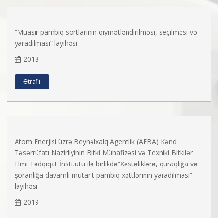
“Müasir pambıq sortlarının qiymətləndirilməsi, seçilməsi və
yaradılması” layihəsi
2018
Ətraflı
Atom Enerjisi üzrə Beynəlxalq Agentlik (AEBA) Kənd
Təsərrüfatı Nazirliyinin Bitki Mühafizəsi və Texniki Bitkilər
Elmi Tədqiqat İnstitutu ilə birlikdə“Xəstəliklərə, quraqlığa və
şoranlığa davamlı mutant pambıq xəttlərinin yaradılması”
layihəsi
2019