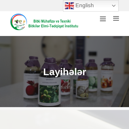
English
Layihələr
Ana Səhifə