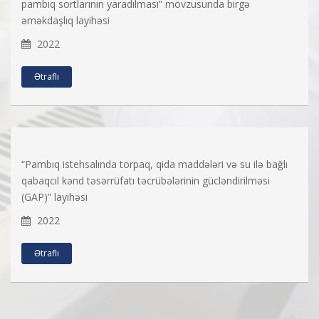
pambıq sortlarının yaradılması” mövzusunda birgə
əməkdaşlıq layihəsi
2022
Ətraflı
“Pambıq istehsalında torpaq, qida maddələri və su ilə bağlı
qabaqcıl kənd təsərrüfatı təcrübələrinin gücləndirilməsi
(GAP)” layihəsi
2022
Ətraflı