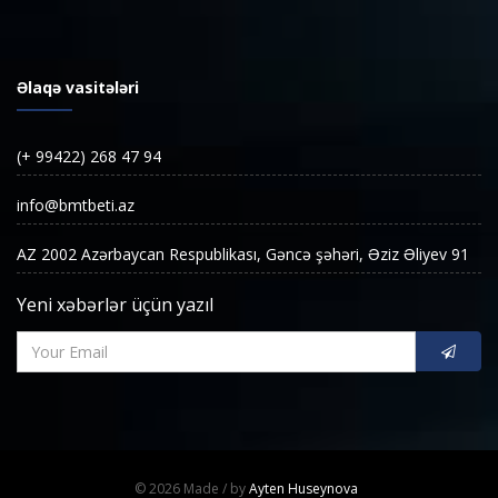
Əlaqə vasitələri
(+ 99422) 268 47 94
info@bmtbeti.az
AZ 2002 Azərbaycan Respublikası, Gəncə şəhəri, Əziz Əliyev 91
Yeni xəbərlər üçün yazıl
© 2026
Made /
by
Ayten Huseynova