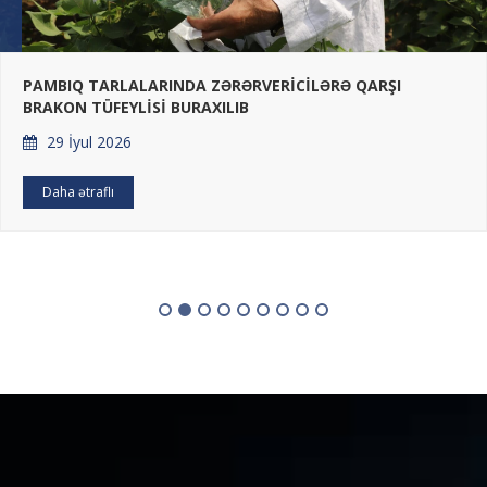
PAMBIQ TARLALARINDA ZƏRƏRVERİCİLƏRƏ QARŞI
BRAKON TÜFEYLİSİ BURAXILIB
29 İyul 2026
Daha ətraflı