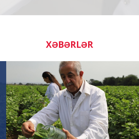
XƏBƏRLƏR