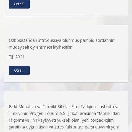
Ətraflı
Özbəkistandan introduksiya olunmuş pambıq sortlarının
müqayisəli öyrənilməsi layihəsidir.
2021
Ətraflı
Bitki Mühafizə və Texniki Bitkilər Elmi Tədqiqat İnstitutu və
Türkiyənin Progen Tohum A.S. şirkəti arasında “Məhsuldar,
lif çıxımı və lifin keyfiyyəti yüksək olan, yerli torpaq-iqlim
şəraitinə uyğunlaşan və stres faktorlara qarşı davamlı yeni