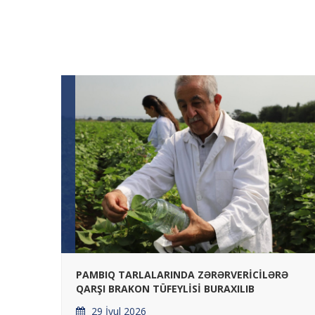
İB
PAMBIQ TARLALARINDA ZƏRƏRVERİCİLƏRƏ
QARŞI BRAKON TÜFEYLİSİ BURAXILIB
29 İyul 2026