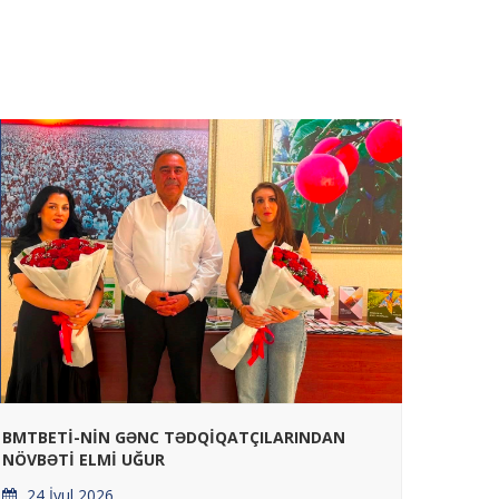
GƏNCƏ
BMTBETİ-NİN GƏNC TƏDQİQATÇILARINDAN
BAĞLA
NÖVBƏTİ ELMİ UĞUR
APARIL
24 İyul 2026