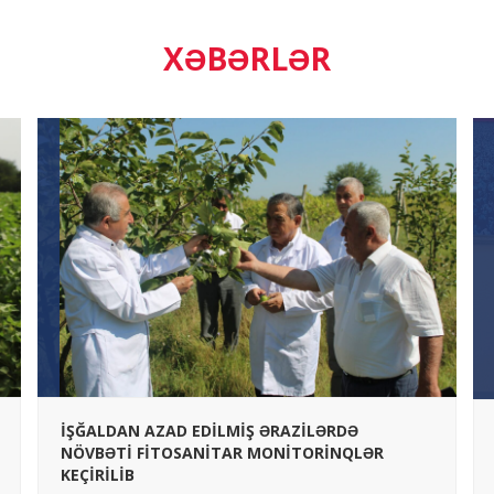
XƏBƏRLƏR
İŞĞALDAN AZAD EDİLMİŞ ƏRAZİLƏRDƏ
NÖVBƏTİ FİTOSANİTAR MONİTORİNQLƏR
KEÇİRİLİB