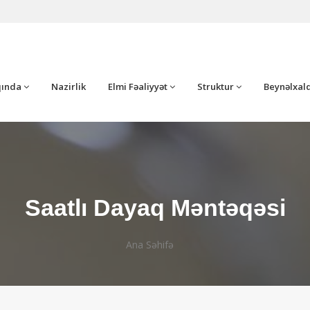
ında
Nazirlik
Elmi Fəaliyyət
Struktur
Beynəlxalq
Saatlı Dayaq Məntəqəsi
Ana Səhifə