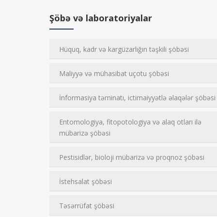
Şöbə və laboratoriyalar
Hüquq, kadr və kargüzarlığın təşkili şöbəsi
Maliyyə və mühasibat uçotu şöbəsi
İnformasiya təminatı, ictimaiyyətlə əlaqələr şöbəsi
Entomologiya, fitopotologiya və alaq otları ilə
mübarizə şöbəsi
Pestisidlər, bioloji mübarizə və proqnoz şöbəsi
İstehsalat şöbəsi
Təsərrüfat şöbəsi