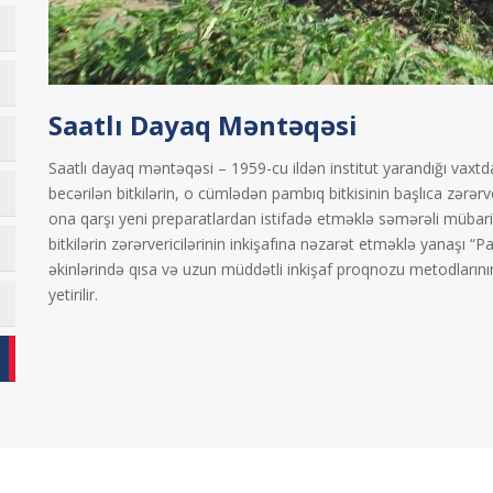
Saatlı Dayaq Məntəqəsi
Saatlı dayaq məntəqəsi – 1959-cu ildən institut yarandığı vaxt
becərilən bitkilərin, o cümlədən pambıq bitkisinin başlıca zərərver
ona qarşı yeni preparatlardan istifadə etməklə səmərəli mübariz
bitkilərin zərərvericilərinin inkişafına nəzarət etməklə yanaşı 
əkinlərində qısa və uzun müddətli inkişaf proqnozu metodlarının 
yetirilir.