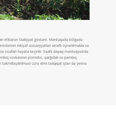
dan etibarən fəaliyyət göstərir. Məntəqədə bölgədə
icilərinin inkişaf xüsusiyyətləri ətraflı öyrənilməklə və
ə üsulları həyata keçirilir. Saatlı dayaq məntəqəsində
“Pambıq sovkasının pomidor, qarğıdalı və pambıq
təkmilləşdirilməsi üzrə elmi tədqiqat işləri də yerinə