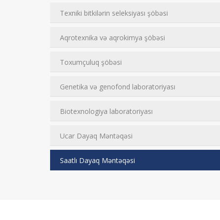
Texniki bitkilərin seleksiyası şöbəsi
Aqrotexnika və aqrokimya şöbəsi
Toxumçuluq şöbəsi
Genetika və genofond laboratoriyası
Biotexnologiya laboratoriyası
Ucar Dayaq Məntəqəsi
Saatlı Dayaq Məntəqəsi