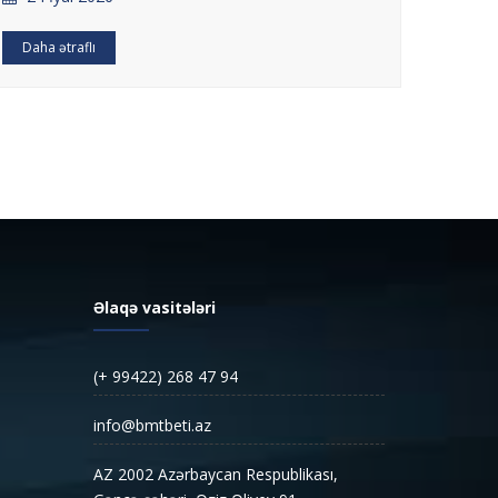
22 İ
Daha ətraflı
Daha ə
Əlaqə vasitələri
(+ 99422) 268 47 94
info@bmtbeti.az
AZ 2002 Azərbaycan Respublikası,