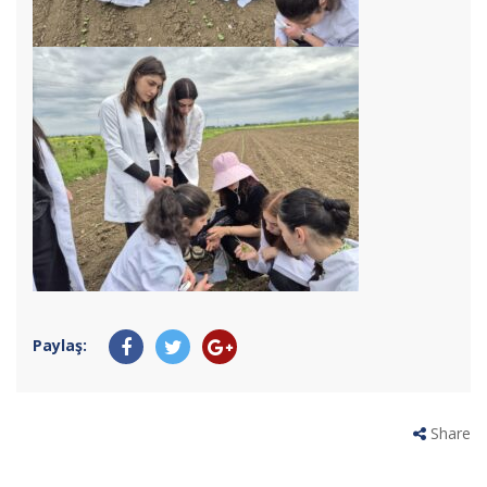
Paylaş:
Share