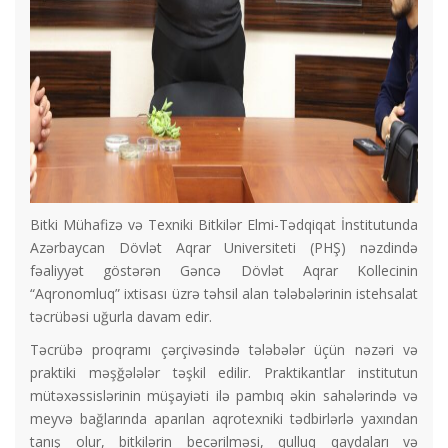
Bitki Mühafizə və Texniki Bitkilər Elmi-Tədqiqat İnstitutu
nda
Azərbaycan Dövlət Aqrar Universiteti
(PHŞ) nəzdində
fəaliyyət göstərən
Gəncə Dövlət Aqrar Kolleci
nin
“Aqronomluq” ixtisası üzrə təhsil alan tələbələrinin istehsalat
təcrübəsi uğurla davam edir.
Təcrübə proqramı çərçivəsində tələbələr üçün nəzəri və
praktiki məşğələlər təşkil edilir. Praktikantlar institutun
mütəxəssislərinin müşayiəti ilə pambıq əkin sahələrində və
meyvə bağlarında aparılan aqrotexniki tədbirlərlə yaxından
tanış olur, bitkilərin becərilməsi, qulluq qaydaları və