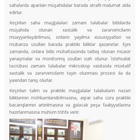
sahələrdə aparılan müşahidələr barədə ətraflı məlumat əldə
edirlər.
Keçirilən sahə məşğələləri zamanı tələbələr bitkilərdə
müşahidə olunan xəstəlik və zərərvericilərin
müəyyənləşdirilməsi, onların yayılma xüsusiyyətləri və
mübarizə üsulları barədə praktiki biliklər qazanırlar. Eyni
zamanda, onlara bitki mühafizəsində tətbiq olunan müasir
yanaşmalar və monitorinq üsulları izah olunur. İstehsalat
təcrübəsi zamanı tələbələr mikroskop vasitəsilə müxtəlif
xəstəlik və zərərvericilərin təyin olunması prosesi ilə də
yaxından tanış olurlar.
Keçirilən təlim və praktiki məşğələlər tələbələrin nəzəri
biliklərinin möhkəmləndirilməsinə, aqrar sahə üzrə praktiki
bacarıqlarının artırılmasına və gələcək peşə fəaliyyətlərinə
hazırlanmasına mühüm töhfə verir.