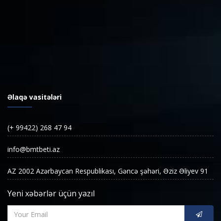
Əlaqə vasitələri
(+ 99422) 268 47 94
info@bmtbeti.az
AZ 2002 Azərbaycan Respublikası, Gəncə şəhəri, Əziz Əliyev 91
Yeni xəbərlər üçün yazıl