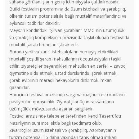
sahədə görülən işlərin geniş ictimaiyyətə çatdırılmasıdır.
Builki festivalın proqramına da üzüm istehsalı və şərabçılıq,
ölkənin turizm potensialı ilə bağlı müxtəlif maarifləndirici və
əyləncəli tədbirlər daxildir.
Meysəri kəndindəki “Şirvan şərabları” MMC-nin üzümçülük
və şərabçılıq kompleksinin ərazisində təşkil olunan festivalda
müxtəlif şərab brendləri iştirak edir.
Burada yerli və xarici istehsalçıların nümayiş etdirdikləri
müxtəlif çeşidli şərab məhsullarının dequstasiyaları təşkil
edilir, ziyarətçilər bəyəndikləri məhsulları ən sərfəli – zavod
qiymətinə əldə etmək, ustad dərslərində iştirak etmək,
şərab evlərinin maraqlı hekayələrini dinləmək imkanı
qazanırlar.
Həmçinin festival ərazisində sərgi və məşhur restoranların
pavilyonları quraşdırılıb. Ziyarətçilər üçün rəssamların
üzümçülük mövzusunda əsərləri sərgilənir.
Festival ərazisində tələbələr tərəfindən Kənd Təsərrüfatı
Nazirliyinin süni intellektlə bağlı təqdimatı olub.
Ziyarətçilər üzüm istehsalı və şərabçılıq, Azərbaycanın
turizm potensialı ilə daha yaxından tanış olmaq imkanı