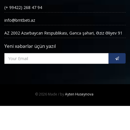
(+ 99422) 268 47 94
info@bmtbeti.az
AZ 2002 Azərbaycan Respublikası, Gəncə şəhəri, Əziz Əliyev 91
Yeni xəbərlər üçün yazıl
© 2026
Made /
by
Ayten Huseynova