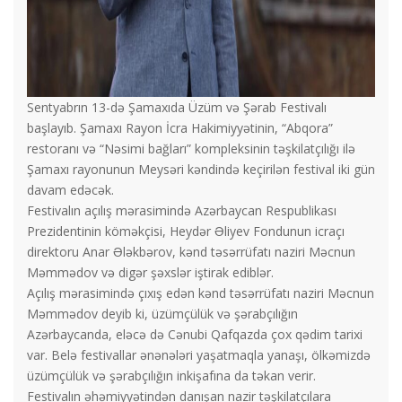
Sentyabrın 13-də Şamaxıda Üzüm və Şərab Festivalı
başlayıb. Şamaxı Rayon İcra Hakimiyyətinin, “Abqora”
restoranı və “Nəsimi bağları” kompleksinin təşkilatçılığı ilə
Şamaxı rayonunun Meysəri kəndində keçirilən festival iki gün
davam edəcək.
Festivalın açılış mərasimində Azərbaycan Respublikası
Prezidentinin köməkçisi, Heydər Əliyev Fondunun icraçı
direktoru Anar Ələkbərov, kənd təsərrüfatı naziri Məcnun
Məmmədov və digər şəxslər iştirak ediblər.
Açılış mərasimində çıxış edən kənd təsərrüfatı naziri Məcnun
Məmmədov deyib ki, üzümçülük və şərabçılığın
Azərbaycanda, eləcə də Cənubi Qafqazda çox qədim tarixi
var. Belə festivallar ənənələri yaşatmaqla yanaşı, ölkəmizdə
üzümçülük və şərabçılığın inkişafına da təkan verir.
Festivalın əhəmiyyətindən danışan nazir təşkilatçılara