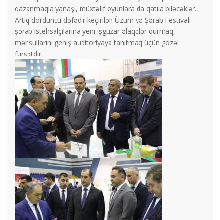
qazanmaqla yanaşı, müxtəlif oyunlara da qatıla biləcəklər.
Artıq dördüncü dəfədir keçirilən Üzüm və Şərab Festivalı
şərab istehsalçılarına yeni işgüzar əlaqələr qurmaq,
məhsullarını geniş auditoriyaya tanıtmaq üçün gözəl
fürsətdir.