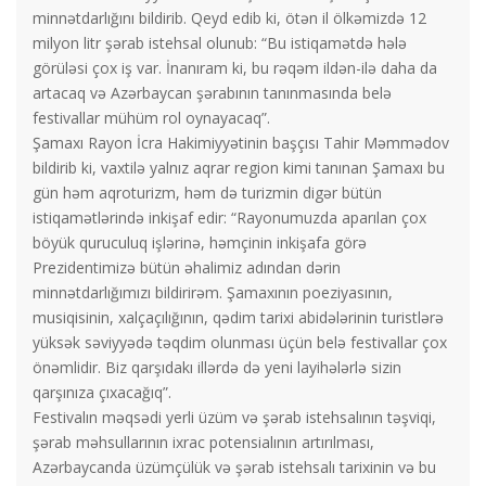
minnətdarlığını bildirib. Qeyd edib ki, ötən il ölkəmizdə 12
milyon litr şərab istehsal olunub: “Bu istiqamətdə hələ
görüləsi çox iş var. İnanıram ki, bu rəqəm ildən-ilə daha da
artacaq və Azərbaycan şərabının tanınmasında belə
festivallar mühüm rol oynayacaq”.
Şamaxı Rayon İcra Hakimiyyətinin başçısı Tahir Məmmədov
bildirib ki, vaxtilə yalnız aqrar region kimi tanınan Şamaxı bu
gün həm aqroturizm, həm də turizmin digər bütün
istiqamətlərində inkişaf edir: “Rayonumuzda aparılan çox
böyük quruculuq işlərinə, həmçinin inkişafa görə
Prezidentimizə bütün əhalimiz adından dərin
minnətdarlığımızı bildirirəm. Şamaxının poeziyasının,
musiqisinin, xalçaçılığının, qədim tarixi abidələrinin turistlərə
yüksək səviyyədə təqdim olunması üçün belə festivallar çox
önəmlidir. Biz qarşıdakı illərdə də yeni layihələrlə sizin
qarşınıza çıxacağıq”.
Festivalın məqsədi yerli üzüm və şərab istehsalının təşviqi,
şərab məhsullarının ixrac potensialının artırılması,
Azərbaycanda üzümçülük və şərab istehsalı tarixinin və bu