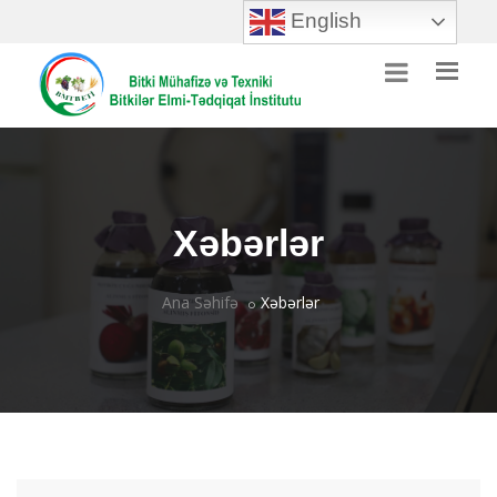
English
Xəbərlər
Ana Səhifə
Xəbərlər