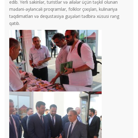
edib. Yerli sakinlər, turistlər və ailələr üçün təşkil olunan
mədəni-əyləncəli proqramlar, folklor çıxışları, kulinariya
təqdimatları və dequstasiya guşələri tədbirə xüsusi rəng
qatıb.