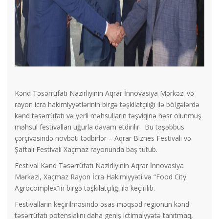
Kənd Təsərrüfatı Nazirliyinin Aqrar İnnovasiya Mərkəzi və
rayon icra hakimiyyətlərinin birgə təşkilatçılığı ilə bölgələrdə
kənd təsərrüfatı və yerli məhsulların təşviqinə həsr olunmuş
məhsul festivalları uğurla davam etdirilir. Bu təşəbbüs
çərçivəsində növbəti tədbirlər – Aqrar Biznes Festivalı və
Şaftalı Festivalı Xaçmaz rayonunda baş tutub.
Festival Kənd Təsərrüfatı Nazirliyinin Aqrar İnnovasiya
Mərkəzi, Xaçmaz Rayon İcra Hakimiyyəti və “Food City
Agrocomplex”in birgə təşkilatçılığı ilə keçirilib.
Festivalların keçirilməsində əsas məqsəd regionun kənd
təsərrüfatı potensialını daha geniş ictimaiyyətə tanıtmaq,