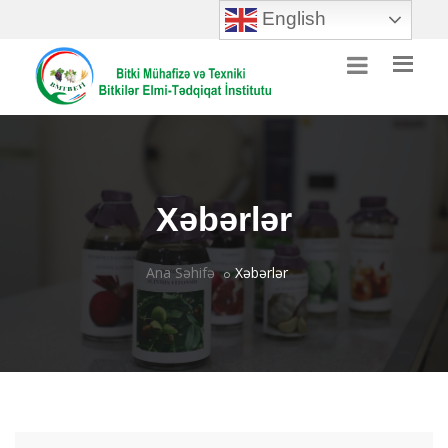
English
Xəbərlər
Ana Səhifə
Xəbərlər