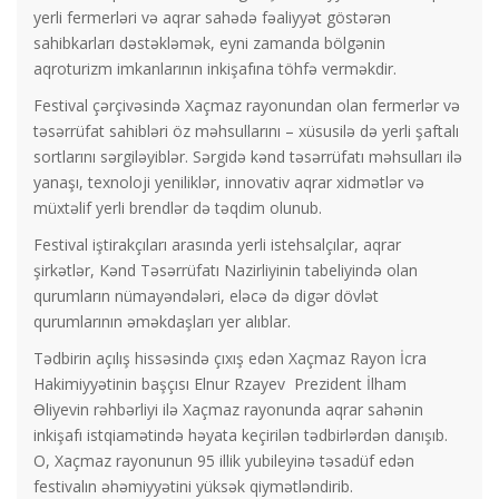
yerli fermerləri və aqrar sahədə fəaliyyət göstərən
sahibkarları dəstəkləmək, eyni zamanda bölgənin
aqroturizm imkanlarının inkişafına töhfə verməkdir.
Festival çərçivəsində Xaçmaz rayonundan olan fermerlər və
təsərrüfat sahibləri öz məhsullarını – xüsusilə də yerli şaftalı
sortlarını sərgiləyiblər. Sərgidə kənd təsərrüfatı məhsulları ilə
yanaşı, texnoloji yeniliklər, innovativ aqrar xidmətlər və
müxtəlif yerli brendlər də təqdim olunub.
Festival iştirakçıları arasında yerli istehsalçılar, aqrar
şirkətlər, Kənd Təsərrüfatı Nazirliyinin tabeliyində olan
qurumların nümayəndələri, eləcə də digər dövlət
qurumlarının əməkdaşları yer alıblar.
Tədbirin açılış hissəsində çıxış edən Xaçmaz Rayon İcra
Hakimiyyətinin başçısı Elnur Rzayev Prezident İlham
Əliyevin rəhbərliyi ilə Xaçmaz rayonunda aqrar sahənin
inkişafı istqiamətində həyata keçirilən tədbirlərdən danışıb.
O, Xaçmaz rayonunun 95 illik yubileyinə təsadüf edən
festivalın əhəmiyyətini yüksək qiymətləndirib.