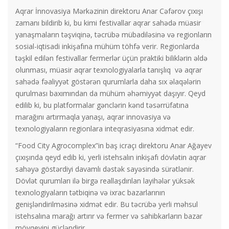
Aqrar İnnovasiya Mərkəzinin direktoru Anar Cəfərov çıxışı
zamanı bildirib ki, bu kimi festivallar aqrar sahədə müasir
yanaşmaların təşviqinə, təcrübə mübadiləsinə və regionların
sosial-iqtisadi inkişafına mühüm töhfə verir. Regionlarda
təşkil edilən festivallar fermerlər üçün praktiki biliklərin əldə
olunması, müasir aqrar texnologiyalarla tanışlıq və aqrar
sahədə fəaliyyət göstərən qurumlarla daha sıx əlaqələrin
qurulması baxımından da mühüm əhəmiyyət daşıyır. Qeyd
edilib ki, bu platformalar gənclərin kənd təsərrüfatına
marağını artırmaqla yanaşı, aqrar innovasiya və
texnologiyaların regionlara inteqrasiyasına xidmət edir.
“Food City Agrocomplex”in baş icraçı direktoru Anar Ağayev
çıxışında qeyd edib ki, yerli istehsalın inkişafı dövlətin aqrar
sahəyə göstərdiyi davamlı dəstək sayəsində sürətlənir.
Dövlət qurumları ilə birgə reallaşdırılan layihələr yüksək
texnologiyaların tətbiqinə və ixrac bazarlarının
genişləndirilməsinə xidmət edir. Bu təcrübə yerli məhsul
istehsalına marağı artırır və fermer və sahibkarların bazar
mövqeyini gücləndirir.