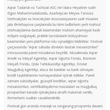
Aqrar Tədarük və Təchizat ASC-nin İdarə Heyətinin sədri
Elgün Məhəmmədəlizadə, Azərbaycan Meyvə-Tərəvəz
İstehsalçıları və İxracatçıları Assosiasiyasının sədr müavini
Jalə Əmirbəyova çıxışlarında bu kimi tədbirlərin yerli məhsul
istehsalçılarına dəstək baxımından mühüm əhəmiyyət kəsb
etdiyini vurğulayıb, praktik təcrübələrin bölüşülməsi
baxımından yeni platforma rolu oynadığını bildiriblər. Festival
çərçivəsində “Aqrar sahədə dövlətin dəstək mexanizmləri”
mövzusunda panel müzakirəsi keçirilib. Müzakirədə Aqrar
Kredit və İnkişaf Agentliyi, Aqrar Sığorta Fondu, Biznesin
İnkişafı Fondu, Qida Təhlükəsizliyi Agentliyi, Dövlət
Məşğulluq Agentliyi, eləcə də banklar və bank olmayan
kredit təşkilatlarının nümayəndələri iştirak ediblər. Panel
zamanı subsidiyalar, güzəştli kreditlər, aqrar sığorta
mexanizmləri, sertifikatlaşdırma məsələləri və məşğulluq
proqramları barədə iştirakçılara ətraflı məlumat verilib,
fermerlərin sualları cavablandırılıb.
Festival gün ərzində maraqlı və rəngarəng proqramla davam