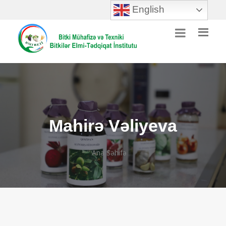
English
Mahirə Vəliyeva
Ana Səhifə