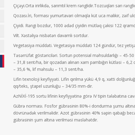
Çiçəyi.Orta irirlikdə, sarımtıl krem rənglidir.Tozcuqları sarı rənglid
Qozası.İri, forması yumurtavari olmaqla küt uca malikir, zəif ul
Çiyidi. Rəngi bozdur, 1000 ədəd çiyidin mütləq çəkisi 122 qramd
Vilt. Xəstəliyə nisbətən davamlı sortdur.
Vegetasiya müddəti. Vegetasiya müddəti 124 gündür, tez yetişə
Təsərrüfat göstəriciləri. Sortun potensial məhsuldarlığı – 45-5
– 31,8 sent/ha, bir qozadan alınan xam pambığın kütləsi – 6,2 
– 35,6 %, lif məhsulu – 11,3 sent/ha.
Lifin texnoloji keyfiyyəti. Lifin qırılma yükü 4,9 q, xətti dolğun
qq/teks, ştapel uzunluğu – 34/35 mm-dir.
AzNİXİ-195 sortu lifinin keyfiyyətinə görə IV tipin tələbatına cav
Gübrə norması. Fosfor gübrəsinin 80%-i dondurma şumu altına, 
dövrünədək verilməlidir. Azot gübrəsinin 40% səpin qabağı becə
gübrəsinin şum altına verilməsi məsləhətdir.