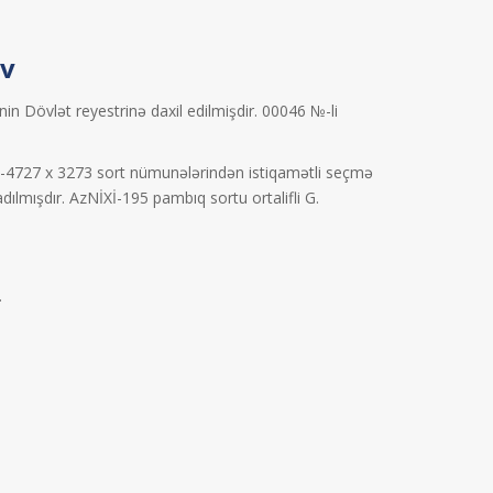
ov
nin Dövlət reyestrinə daxil edilmişdir. 00046 №-li
C-4727 x 3273 sort nümunələrindən istiqamətli seçmə
ılmışdır. AzNİXİ-195 pambıq sortu ortalifli G.
.