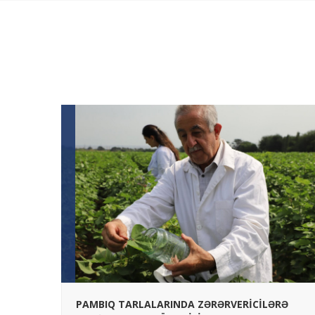
İB
PAMBIQ TARLALARINDA ZƏRƏRVERİCİLƏRƏ