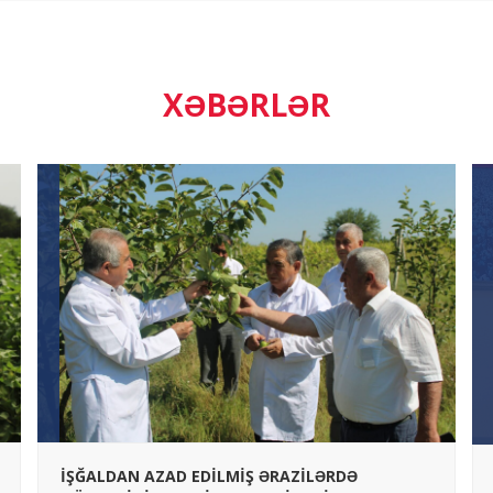
XƏBƏRLƏR
İŞĞALDAN AZAD EDİLMİŞ ƏRAZİLƏRDƏ