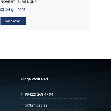
BAĞLA
NÖVBƏTİ ELMİ UĞUR
APARIL
24 İyul 2026
22 İ
Daha ətraflı
Daha ə
Əlaqə vasitələri
(+ 99422) 268 47 94
info@bmtbeti.az