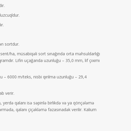
ir.
duzcuqldur.
ır.
n sortdur.
0 sent/ha, müsabiqəli sort sınağında orta məhsuldarlığı
qramdır. Lifin uçağanda uzunluğu – 35,0 mm, lif çıxımı
luğu – 6000 m/teks, nisbi qırılma uzunluğu – 29,4
ab verir.
yerdə qalanı isə səpinlə birlikdə və ya qönçələmə
rmədə, qalanı çiçəkləmə fazasınadək verilir. Kalium