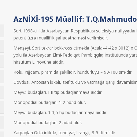
AzNİXİ-195 Müəllif: T.Q.Mahmud
Sort 1998-ci ildə Azərbaycan Respublikası seleksiya nailiyyətləri
patent üzrə müəlliflik şəhadətnaməsi verilmişdir.
Mənşəyi. Sort təkrar bekkross etməklə (Acala–4-42 x 3012) x 
yolu ilə Azərbaycan Elmi-Tədqiqat Pambıqçılıq İnstitutunda yarad
hirsutum L. növünə aiddir.
Kolu. Yığcam, piramida şəkillidir, hündürlüyü – 90-100 sm-dir.
Gövdəsi. Antosian ləkəli, zəif tüklü və yatmağa qarşı davamlıdır
Meyvə budaqları. I-II tip budaqlanmaya aiddir.
Monopodial budaqları. 1-2 ədəd olur.
Meyvə budaqları. 1-1,5 tip budaqlanmaya aiddir.
Monopodial budaqları. 2 ədəd olur.
Yarpaqları.Orta irilikdə, tünd yaşıl rəngli, 3-5 dilimlidir.