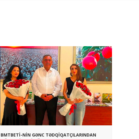
GƏNCƏ
BMTBETİ-NİN GƏNC TƏDQİQATÇILARINDAN