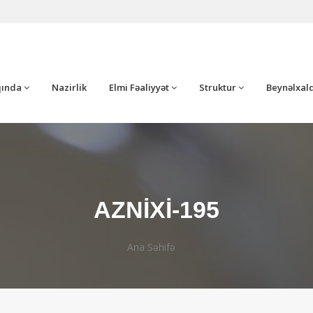
ında
Nazirlik
Elmi Fəaliyyət
Struktur
Beynəlxalq
AZNİXİ-195
Ana Səhifə